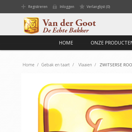
Registreren
Inloggen
Verlanglijst
(0)
HOME
ONZE PRODUCTE
Home
/
Gebak en taart
/
Vlaaien
/
ZWITSERSE RO