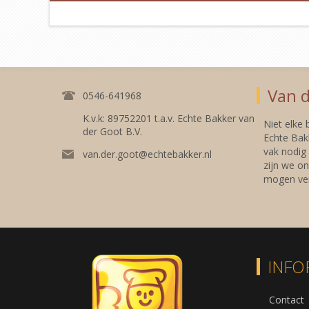
Van d
0546-641968
K.v.k: 89752201 t.a.v. Echte Bakker van
Niet elke
der Goot B.V.
Echte Bakk
vak nodig
van.der.goot@echtebakker.nl
zijn we on
mogen ver
INFO
Contact