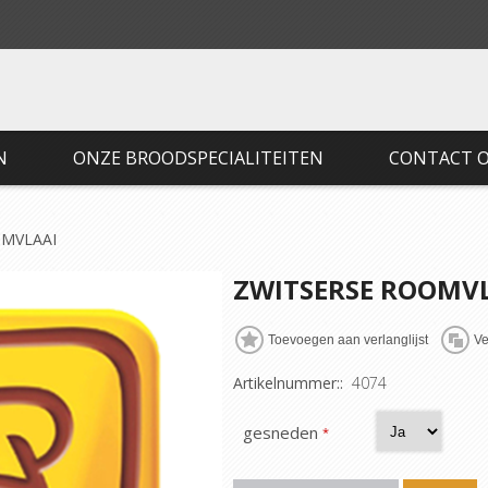
N
ONZE BROODSPECIALITEITEN
CONTACT 
OMVLAAI
ZWITSERSE ROOMV
Artikelnummer::
4074
gesneden
*