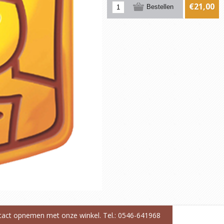
€21,00
ntact opnemen met onze winkel. Tel.: 0546-641968