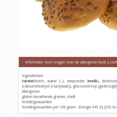
Informatie. Voor vragen over de allergenen kunt u co
Ingrediënten
tarwe
bloem, water (...), weipoeder (
melk
), dextrose
(calciumstearyol-2-lactylaat)), glucosestroop (gedroogd)
Allergenen
gluten bevattende granen, melk
Voedingswaarden
Voedingswaarden per 100 gram : Energie 941 Kj (225 Kcal),