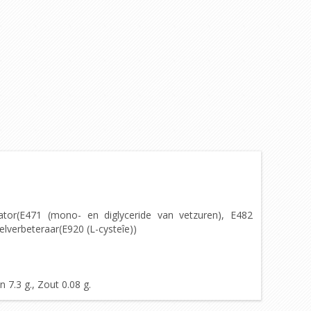
ator(E471 (mono- en diglyceride van vetzuren), E482
verbeteraar(E920 (L-cysteîe))
 7.3 g., Zout 0.08 g.