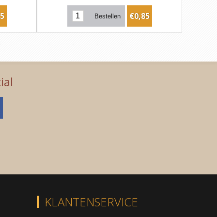
25
€0,85
ial
KLANTENSERVICE