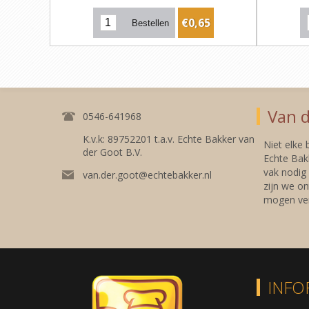
€0,65
Van d
0546-641968
K.v.k: 89752201 t.a.v. Echte Bakker van
Niet elke
der Goot B.V.
Echte Bakk
vak nodig
van.der.goot@echtebakker.nl
zijn we on
mogen ver
INFO