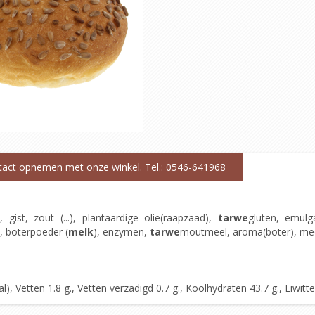
ntact opnemen met onze winkel. Tel.: 0546-641968
, gist, zout (...), plantaardige olie(raapzaad),
tarwe
gluten, emulg
, boterpoeder (
melk
), enzymen,
tarwe
moutmeel, aroma(boter), meel
 Vetten 1.8 g., Vetten verzadigd 0.7 g., Koolhydraten 43.7 g., Eiwitten