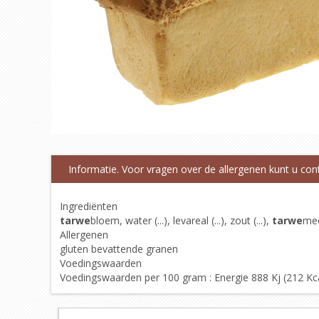
Informatie. Voor vragen over de allergenen kunt u co
Ingrediënten
tarwe
bloem, water (...), levareal (...), zout (...),
tarwe
mee
Allergenen
gluten bevattende granen
Voedingswaarden
Voedingswaarden per 100 gram : Energie 888 Kj (212 Kcal),