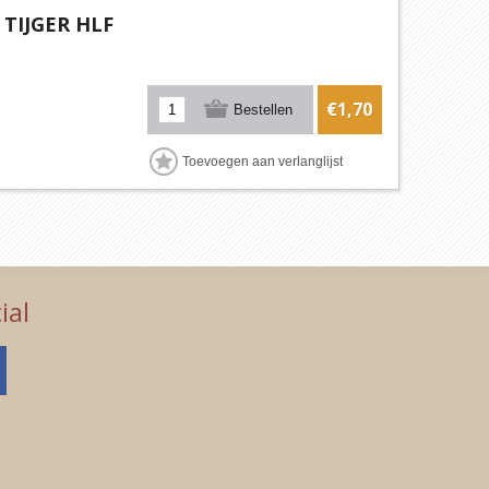
TIJGER HLF
€1,70
ial