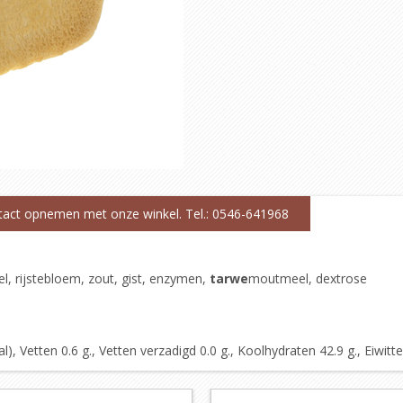
ntact opnemen met onze winkel. Tel.: 0546-641968
l, rijstebloem, zout, gist, enzymen,
tarwe
moutmeel, dextrose
 Vetten 0.6 g., Vetten verzadigd 0.0 g., Koolhydraten 42.9 g., Eiwitten