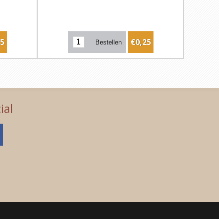
25
€0,25
ial