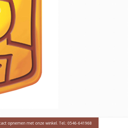
ntact opnemen met onze winkel. Tel.: 0546-641968