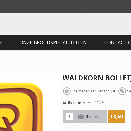
N
ONZE BROODSPECIALITEITEN
CONTACT 
WALDKORN BOLLET
Artikelnummer::
1026
€0,60