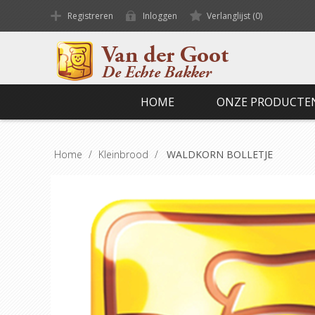
Registreren
Inloggen
Verlanglijst
(0)
HOME
ONZE PRODUCTE
Home
/
Kleinbrood
/
WALDKORN BOLLETJE