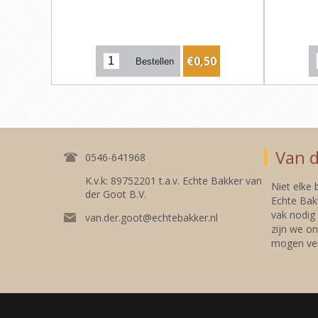
€0,50
Van d
0546-641968
K.v.k: 89752201 t.a.v. Echte Bakker van
Niet elke
der Goot B.V.
Echte Bakk
vak nodig
van.der.goot@echtebakker.nl
zijn we on
mogen ver