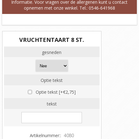
Informatie. Voor vragen over de allergenen kunt u contact
opnemen met onze winkel. Tel.: 0546-641968
VRUCHTENTAART 8 ST.
gesneden
Optie tekst
Optie tekst [+€2,75]
tekst
Artikelnummer::
4080