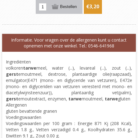
€3,20
Informatie. Voor vragen over de allergenen kunt u contact
opnemen met onze winkel. Tel.: 0546-641968
Ingrediënten
volkoren
tarwe
meel, water (...), levareal (...), zout (...),
gerst
emoutmeel, dextrose, plantaardige olie(raapzaad),
emulgator(E471 (mono- en diglyceride van vetzuren), E472e
(mono- en diglyceriden van vetzuren veresterd met mono- en
diacetylwijnsteenzuur)), plantaardig vet(palm),
gerst
emoutextract, enzymen,
tarwe
moutmeel,
tarwe
gluten
Allergenen
gluten bevattende granen
Voedingswaarden
Voedingswaarden per 100 gram : Energie 871 Kj (208 Kcal),
Vetten 1.8 g., Vetten verzadigd 0.4 g., Koolhydraten 35.6 g.,
Eiwitten 9.1 g., Zout 0.00 g.