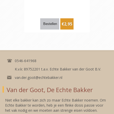
€2,95
0546-641968
K.v.k: 89752201 t.a.v. Echte Bakker van der Goot B.V.
van.der.goot@echtebakker.nl
Van der Goot, De Echte Bakker
Niet elke bakker kan zich zo maar Echte Bakker noemen. Om
Echte Bakker te worden, heb je een flinke dosis passie voor
het vak nodig en we moeten aan strenge eisen voldoen.