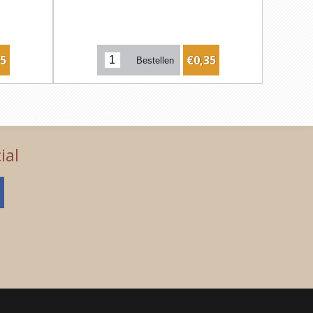
35
€0,35
ial