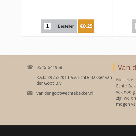
€0,25
Van d
0546-641968
K.v.k: 89752201 t.a.v. Echte Bakker van
Niet elke
der Goot B.V.
Echte Bakk
vak nodig
van.der.goot@echtebakker.nl
zijn we on
mogen ver