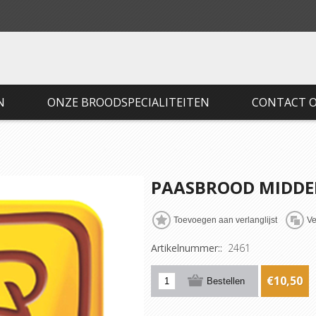
N
ONZE BROODSPECIALITEITEN
CONTACT 
PAASBROOD MIDDE
Artikelnummer::
2461
€10,50