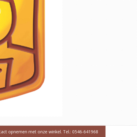
ntact opnemen met onze winkel. Tel.: 0546-641968