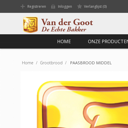
Registreren
Inloggen
Verlanglijst
(0)
HOME
ONZE PRODUCTE
Home
/
Grootbrood
/
PAASBROOD MIDDEL