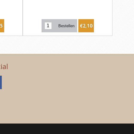
95
€2,10
ial