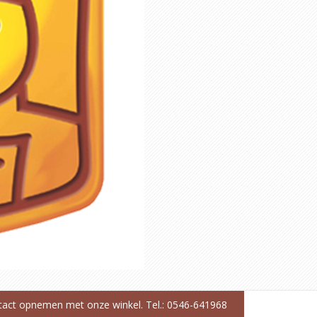
ntact opnemen met onze winkel. Tel.: 0546-641968