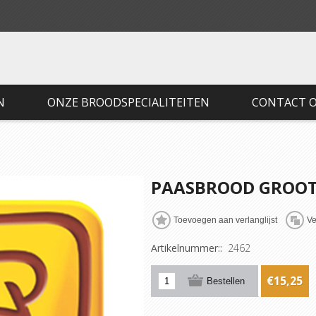
N
ONZE BROODSPECIALITEITEN
CONTACT 
PAASBROOD GROO
Artikelnummer::
2462
€15,25