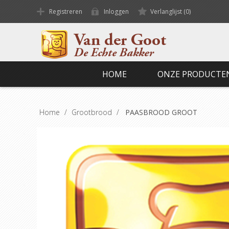
Registreren
Inloggen
Verlanglijst
(0)
HOME
ONZE PRODUCTE
Home
/
Grootbrood
/
PAASBROOD GROOT