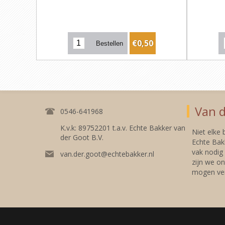
€0,50
Van d
0546-641968
K.v.k: 89752201 t.a.v. Echte Bakker van
Niet elke
der Goot B.V.
Echte Bakk
vak nodig
van.der.goot@echtebakker.nl
zijn we on
mogen ver