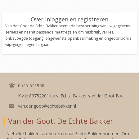
Over inloggen en registreren
Van der Goot de Echte Bakker neemt de bescherming van uw gegevens
serieus en neemt passende maatregelen om misbruik, verlies,
onbevoegde toegang, ongewenste openbaarmaking en ongeoorloofde
wijzigingen tegen te gaan.
0546-641968
K.v.k: 89752201 t.a.v. Echte Bakker van der Goot B.V.
van.der.goot@echtebakker.nl
Van der Goot, De Echte Bakker
Niet elke bakker kan zich zo maar Echte Bakker noemen. Om