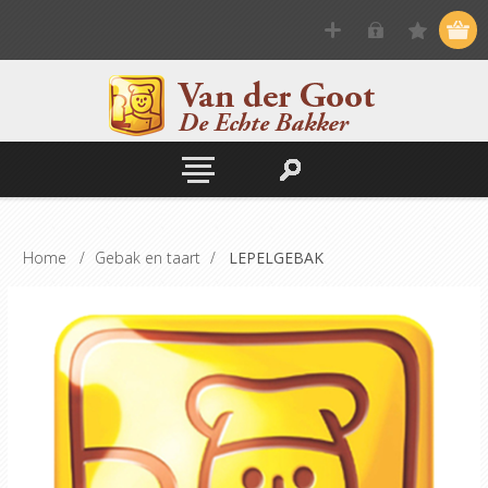
Home
/
Gebak en taart
/
LEPELGEBAK