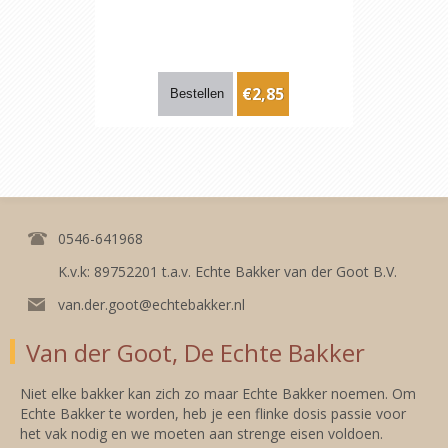
€2,85
0546-641968
K.v.k: 89752201 t.a.v. Echte Bakker van der Goot B.V.
van.der.goot@echtebakker.nl
Van der Goot, De Echte Bakker
Niet elke bakker kan zich zo maar Echte Bakker noemen. Om
Echte Bakker te worden, heb je een flinke dosis passie voor
het vak nodig en we moeten aan strenge eisen voldoen.