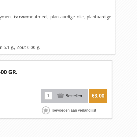
nzymen,
tarwe
moutmeel, plantaardige olie, plantaardige
 5.1 g., Zout 0.00 g.
00 GR.
€3,00