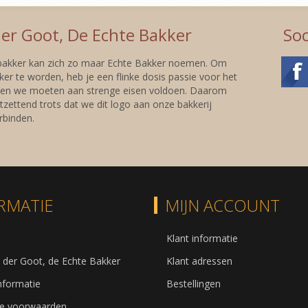
er Goot, De Echte Bakker
Soc
 bakker kan zich zo maar Echte Bakker noemen. Om
er te worden, heb je een flinke dosis passie voor het
 en we moeten aan strenge eisen voldoen. Daarom
tzettend trots dat we dit logo aan onze bakkerij
binden.
RMATIE
MIJN ACCOUNT
Klant informatie
 der Goot, de Echte Bakker
Klant adressen
informatie
Bestellingen
e voorwaarden