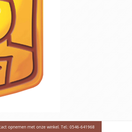
ntact opnemen met onze winkel. Tel.: 0546-641968