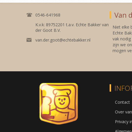
Van d
0546-641968
K.v.k: 89752201 t.a.v. Echte Bakker van
Niet elke
der Goot B.V.
Echte Bakk
vak nodig
van.der.goot@echtebakker.nl
zijn we on
mogen ver
INFO
Contact
Over van
Privacy 
Algemen