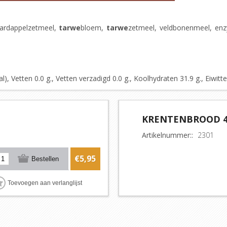
, aardappelzetmeel,
tarwe
bloem,
tarwe
zetmeel, veldbonenmeel, e
 Vetten 0.0 g., Vetten verzadigd 0.0 g., Koolhydraten 31.9 g., Eiwitten
KRENTENBROOD 4
Artikelnummer::
2301
€5,95