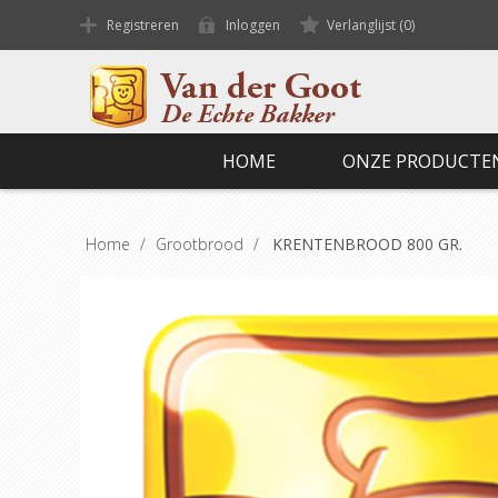
Registreren
Inloggen
Verlanglijst
(0)
HOME
ONZE PRODUCTE
Home
/
Grootbrood
/
KRENTENBROOD 800 GR.