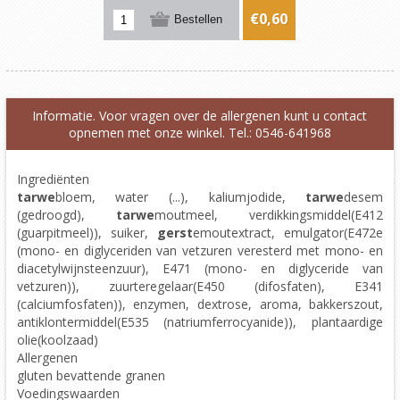
€0,60
Informatie. Voor vragen over de allergenen kunt u contact
opnemen met onze winkel. Tel.: 0546-641968
Ingrediënten
tarwe
bloem, water (...), kaliumjodide,
tarwe
desem
(gedroogd),
tarwe
moutmeel, verdikkingsmiddel(E412
(guarpitmeel)), suiker,
gerst
emoutextract, emulgator(E472e
(mono- en diglyceriden van vetzuren veresterd met mono- en
diacetylwijnsteenzuur), E471 (mono- en diglyceride van
vetzuren)), zuurteregelaar(E450 (difosfaten), E341
(calciumfosfaten)), enzymen, dextrose, aroma, bakkerszout,
antiklontermiddel(E535 (natriumferrocyanide)), plantaardige
olie(koolzaad)
Allergenen
gluten bevattende granen
Voedingswaarden