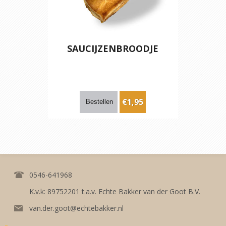
SAUCIJZENBROODJE
€1,95
0546-641968
K.v.k: 89752201 t.a.v. Echte Bakker van der Goot B.V.
van.der.goot@echtebakker.nl