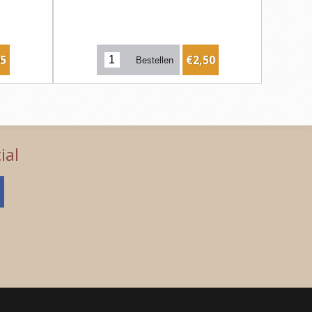
05
€2,50
ial