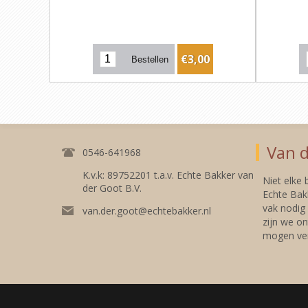
€3,00
Van d
0546-641968
K.v.k: 89752201 t.a.v. Echte Bakker van
Niet elke
der Goot B.V.
Echte Bakk
vak nodig
van.der.goot@echtebakker.nl
zijn we on
mogen ver