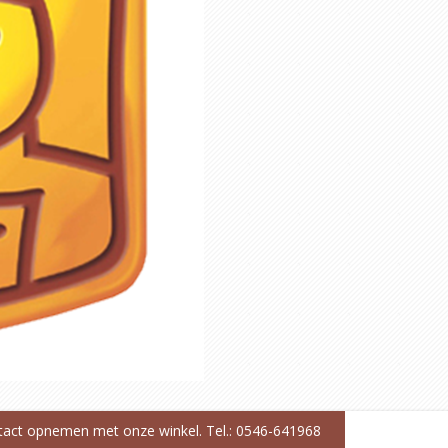
ntact opnemen met onze winkel. Tel.: 0546-641968