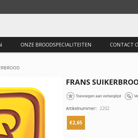
N
ONZE BROODSPECIALITEITEN
CONTACT 
KERBROOD
FRANS SUIKERBRO
Artikelnummer::
2202
€2,65