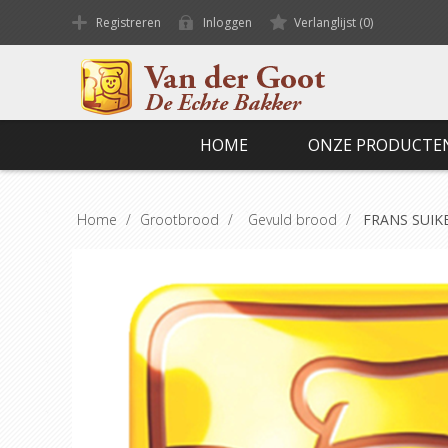
Registreren
Inloggen
Verlanglijst
(0)
HOME
ONZE PRODUCTE
Home
/
Grootbrood
/
Gevuld brood
/
FRANS SUI