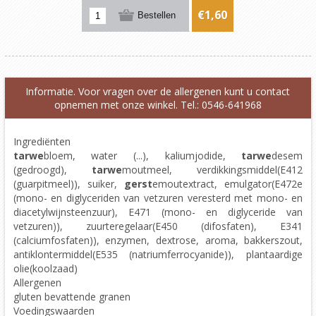
€1,60
Informatie. Voor vragen over de allergenen kunt u contact
opnemen met onze winkel. Tel.: 0546-641968
Ingrediënten
tarwe
bloem, water (...), kaliumjodide,
tarwe
desem
(gedroogd),
tarwe
moutmeel, verdikkingsmiddel(E412
(guarpitmeel)), suiker,
gerst
emoutextract, emulgator(E472e
(mono- en diglyceriden van vetzuren veresterd met mono- en
diacetylwijnsteenzuur), E471 (mono- en diglyceride van
vetzuren)), zuurteregelaar(E450 (difosfaten), E341
(calciumfosfaten)), enzymen, dextrose, aroma, bakkerszout,
antiklontermiddel(E535 (natriumferrocyanide)), plantaardige
olie(koolzaad)
Allergenen
gluten bevattende granen
Voedingswaarden