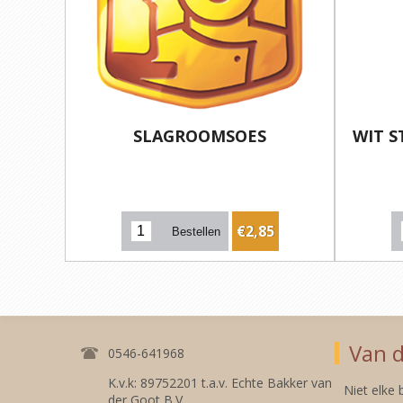
SLAGROOMSOES
WIT 
€2,85
Van d
0546-641968
K.v.k: 89752201 t.a.v. Echte Bakker van
Niet elke
der Goot B.V.