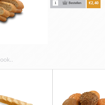
€2,40
 ook..