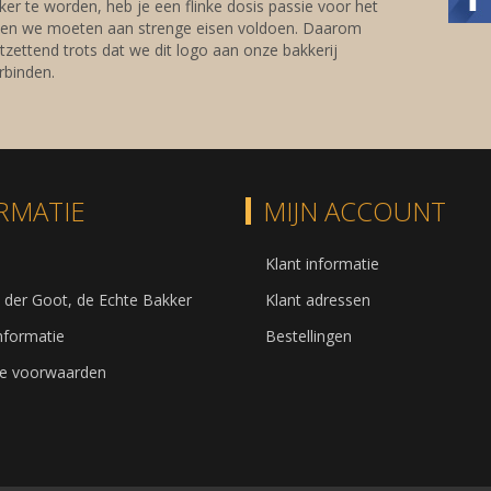
er te worden, heb je een flinke dosis passie voor het
 en we moeten aan strenge eisen voldoen. Daarom
tzettend trots dat we dit logo aan onze bakkerij
binden.
RMATIE
MIJN ACCOUNT
Klant informatie
 der Goot, de Echte Bakker
Klant adressen
informatie
Bestellingen
e voorwaarden