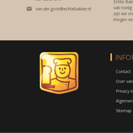
Echte Bakk
vak nodig
van.der.goot@echtebakker.nl
zijn we on
mogen ver
INFO
Contact
Over van
Privacy 
Algemen
Sitemap