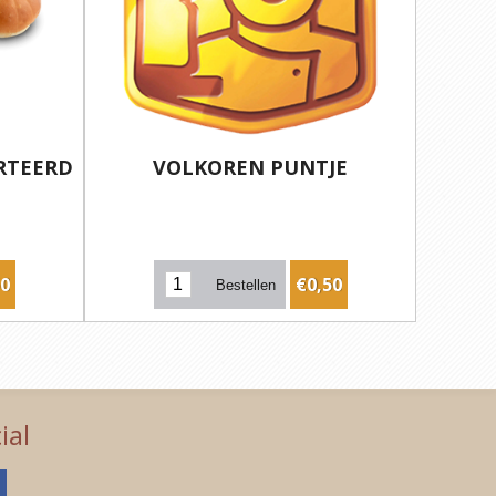
RTEERD
VOLKOREN PUNTJE
50
€0,50
ial