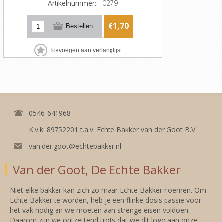
Artikelnummer::
0279
€1,70
0546-641968
K.v.k: 89752201 t.a.v. Echte Bakker van der Goot B.V.
van.der.goot@echtebakker.nl
Van der Goot, De Echte Bakker
Niet elke bakker kan zich zo maar Echte Bakker noemen. Om
Echte Bakker te worden, heb je een flinke dosis passie voor
het vak nodig en we moeten aan strenge eisen voldoen.
Daarom zijn we ontzettend trots dat we dit logo aan onze