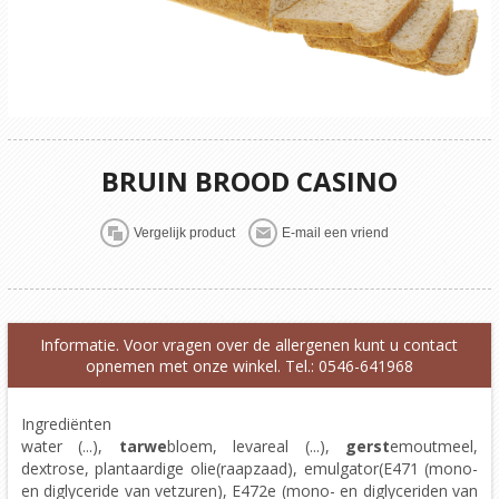
BRUIN BROOD CASINO
Informatie. Voor vragen over de allergenen kunt u contact
opnemen met onze winkel. Tel.: 0546-641968
Ingrediënten
water (...),
tarwe
bloem, levareal (...),
gerst
emoutmeel,
dextrose, plantaardige olie(raapzaad), emulgator(E471 (mono-
en diglyceride van vetzuren), E472e (mono- en diglyceriden van