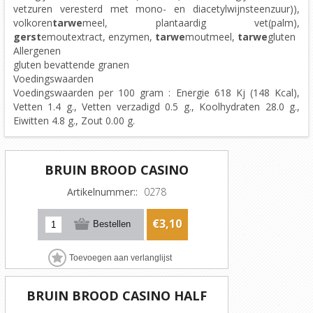
vetzuren veresterd met mono- en diacetylwijnsteenzuur)),
volkoren
tarwe
meel, plantaardig vet(palm),
gerst
emoutextract, enzymen,
tarwe
moutmeel,
tarwe
gluten
Allergenen
gluten bevattende granen
Voedingswaarden
Voedingswaarden per 100 gram : Energie 618 Kj (148 Kcal),
Vetten 1.4 g., Vetten verzadigd 0.5 g., Koolhydraten 28.0 g.,
Eiwitten 4.8 g., Zout 0.00 g.
BRUIN BROOD CASINO
Artikelnummer::
0278
€3,10
BRUIN BROOD CASINO HALF