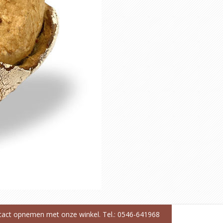
ntact opnemen met onze winkel. Tel.: 0546-641968