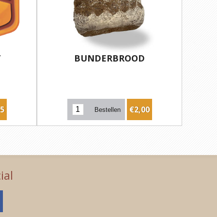
T
BUNDERBROOD
65
€2,00
ial