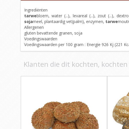
Ingrediënten
tarwe
bloem, water (...), levareal (...), zout (...), d
soja
meel, plantaardig vet(palm), enzymen,
tarwe
mout
Allergenen
gluten bevattende granen, soja
Voedingswaarden
Voedingswaarden per 100 gram : Energie 926 Kj (221 Kcal),
Klanten die dit kochten, kochten