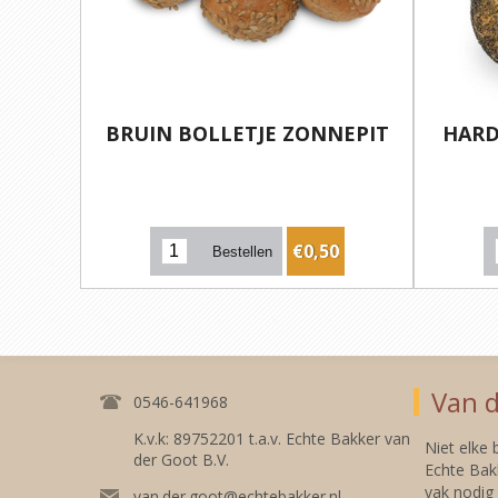
BRUIN BOLLETJE ZONNEPIT
HARD
€0,50
Van d
0546-641968
K.v.k: 89752201 t.a.v. Echte Bakker van
Niet elke
der Goot B.V.
Echte Bakk
vak nodig
van.der.goot@echtebakker.nl