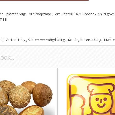
extrose, plantaardige olie(raapzaad), emulgator(E471 (mono- en diglyc
meel
 Vetten 1.3 g., Vetten verzadigd 0.4 g., Koolhydraten 43.4 g., Eiwitten
 ook..