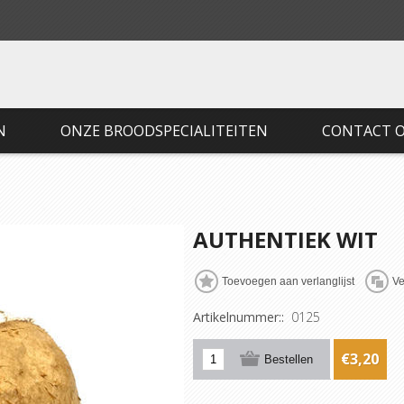
N
ONZE BROODSPECIALITEITEN
CONTACT 
AUTHENTIEK WIT
Artikelnummer::
0125
€3,20