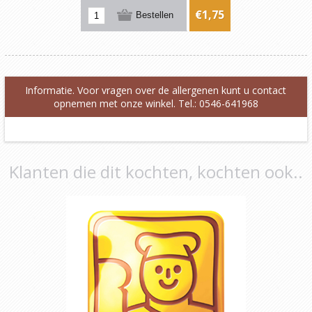
€1,75
Informatie. Voor vragen over de allergenen kunt u contact
opnemen met onze winkel. Tel.: 0546-641968
Klanten die dit kochten, kochten ook..