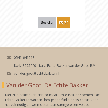
€3,20
0546-641968
K.v.k: 89752201 t.a.v. Echte Bakker van der Goot B.V.
van.der.goot@echtebakker.nl
Van der Goot, De Echte Bakker
Niet elke bakker kan zich zo maar Echte Bakker noemen. Om
Echte Bakker te worden, heb je een flinke dosis passie voor
het vak nodig en we moeten aan strenge eisen voldoen.