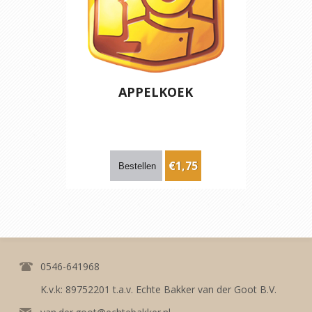
APPELKOEK
€1,75
0546-641968
K.v.k: 89752201 t.a.v. Echte Bakker van der Goot B.V.