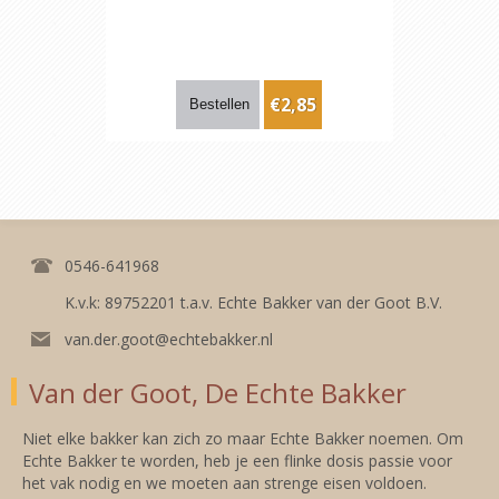
€2,85
0546-641968
K.v.k: 89752201 t.a.v. Echte Bakker van der Goot B.V.
van.der.goot@echtebakker.nl
Van der Goot, De Echte Bakker
Niet elke bakker kan zich zo maar Echte Bakker noemen. Om
Echte Bakker te worden, heb je een flinke dosis passie voor
het vak nodig en we moeten aan strenge eisen voldoen.