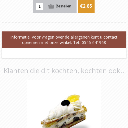
€2,85
Informatie. Voor vragen over de allergenen kunt u contact
opnemen met onze winkel. Tel.: 0546-641968
Klanten die dit kochten, kochten ook..